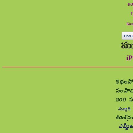
KO
F
Kir
iP